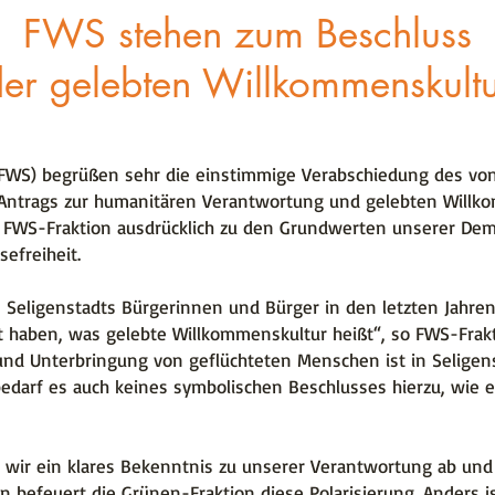
FWS stehen zum Beschluss
er gelebten Willkommenskult
(FWS) begrüßen sehr die einstimmige Verabschiedung des von
Antrags zur humanitären Verantwortung und gelebten Willko
 FWS-Fraktion ausdrücklich zu den Grundwerten unserer Demo
efreiheit.
s Seligenstadts Bürgerinnen und Bürger in den letzten Jahr
 haben, was gelebte Willkommenskultur heißt“, so FWS-Frakti
d Unterbringung von geflüchteten Menschen ist in Seligens
 bedarf es auch keines symbolischen Beschlusses hierzu, wie
wir ein klares Bekenntnis zu unserer Verantwortung ab und 
 befeuert die Grünen-Fraktion diese Polarisierung. Anders 