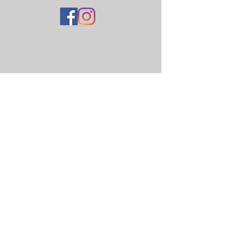
Telefon
Jürgen Kraft
1. Vorsitzender
+49 6182 21373
Post
FWS-Geschäftsstelle
Jürgen Kraft
1. Vorsitzender
Ellenseestraße 13