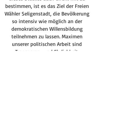
bestimmen, ist es das Ziel der Freien
Wähler Seligenstadt, die Bevölkerung
so intensiv wie möglich an der
demokratischen Willensbildung
teilnehmen zu lassen. Maximen
unserer politischen Arbeit sind
Transparenz und Ehrlichkeit.
Die Freien Wähler Seligenstadt
unterstützen (somit) einen
innovativen Meinungsaustausch
jenseits der bestehenden
ideologischen Grabenkämpfe.
Unsere Meinungsbildung basiert auf
der Abwägung des Für und Wider zu
kontroversen Punkten, wobei das