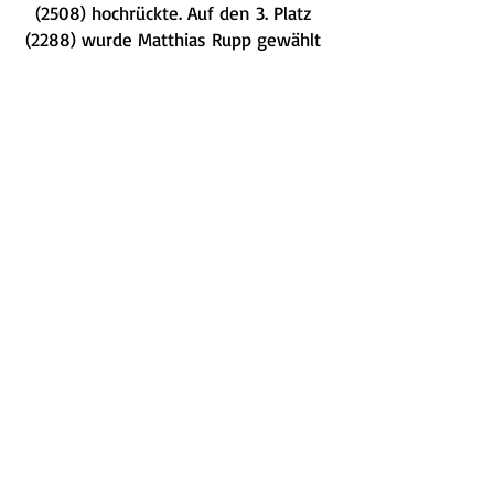
(2508) hochrückte. Auf den 3. Platz
(2288) wurde Matthias Rupp gewählt
und Jürgen Kraft erreicht den vierten
Platz (2267). Somit bleiben wir ein
starkes Team. Mit frischen,
erfahrenen und gut vernetzten
Persönlichkeiten werden wir den
Bürgerwille optimal im Parlament
vertreten.
Alle weiteren Ergenisse könnt ihr
unter folgendem Link einsehen:
Ergebnisse Kommunalwahl
Seligenstadt 2021