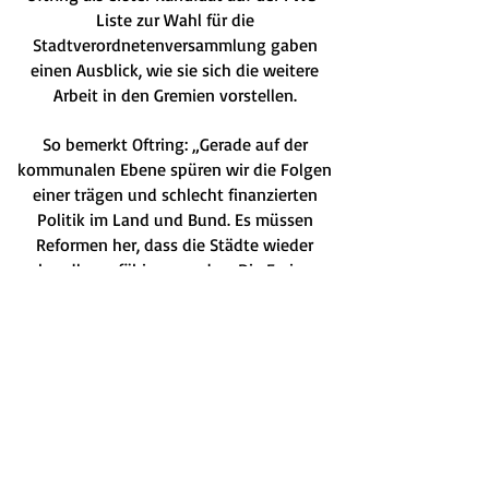
Liste zur Wahl für die
Stadtverordnetenversammlung gaben
einen Ausblick, wie sie sich die weitere
Arbeit in den Gremien vorstellen.
So bemerkt Oftring: „Gerade auf der
kommunalen Ebene spüren wir die Folgen
einer trägen und schlecht finanzierten
Politik im Land und Bund. Es müssen
Reformen her, dass die Städte wieder
handlungsfähiger werden. Die Freien
Wähler stehen für eine solide
Haushaltspolitik, manchmal darf es eben
nicht die Vollausstattung sein.“
Für eine besondere Überraschung hatte der
FWS-Vorstand noch gesorgt und den
Gästen zusätzlich Canapés mit
geräuchertem Seligenstädter Forellenfilet