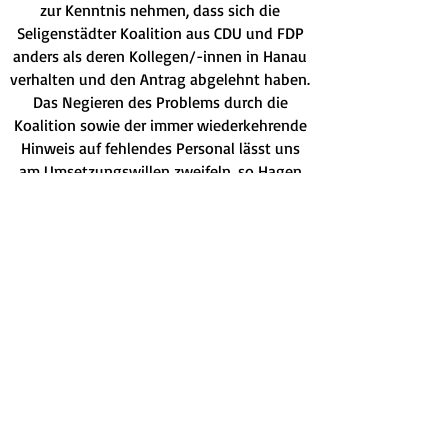
zur Kenntnis nehmen, dass sich die
Seligenstädter Koalition aus CDU und FDP
anders als deren Kollegen/-innen in Hanau
verhalten und den Antrag abgelehnt haben.
Das Negieren des Problems durch die
Koalition sowie der immer wiederkehrende
Hinweis auf fehlendes Personal lässt uns
am Umsetzungswillen zweifeln, so Hagen
Oftring weiter.
Für uns ist nicht
nachvollziehbar, dass man hier versäumt
hat, ein Zeichen zu setzen und mit wenig
Aufwand gegen den Verkauf an
Minderjährige vorzugehen, so Oftring und
Rupp unisono.
FWS-Vorsitzender Jürgen Kraft ergänzt: „Es
hätte ja völlig ausgereicht, den neuen
Passus bei der Stadt Hanau abzuschreiben
und schon wäre man der Lage gewesen
eine Lösung zu präsentieren."